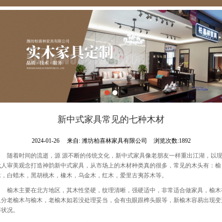
新中式家具常见的七种木材
2024-01-26
来自:
潍坊柏喜林家具有限公司
浏览次数:1892
随着时间的流逝，源
源不断的传统文化，新中式家具像老朋友一样重出江湖，以
代人审美观念打造神韵新中式家具，从市场上的木材种类真的很多，常见的木头有：榆
木，白蜡木，黑胡桃木，橡木，乌金木，红木，爱里古夷苏木等。
榆木主要在北方地区，其木性坚硬，纹理清晰，强硬适中，非常适合做家具，榆木
又分老榆木与榆木，老榆木如若没处理妥当，会有虫眼跟榫头眼等，新榆木容易出现变
等状况。