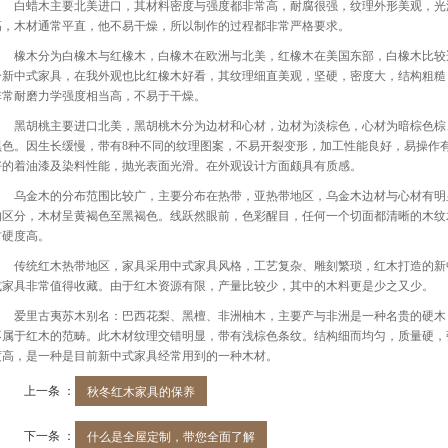
白蜡木主要北美进口，其材料密度与强度都非常高，耐腐很强，纹理外形美观，光
高，木材通常平直，他不易干燥，所以制作的过程都非常严格要求。
橡木分为白橡木与红橡木，白橡木在欧洲与北美，红橡木在美国东部，白橡木比较
合新中式家具，在我外观也比红橡木好看，其纹理细直美观，坚硬，密度大，结构粗糙
非常耐磨力学强度相当高，不易于干燥。
黑胡桃主要进口北美，黑胡桃木分为边材和心材，边材为淡棕色，心材为暗棕色棕
黑色。因生长缓慢，带有
8种不同的纹理图案，不易开裂变形，加工性能良好，易操作有j
好的着油漆及染料性能，抛光表面光滑。在外观设计方面颇具有质感。
乌金木的分布范围比较广，主要分布在热带，亚热带地区，乌金木边材与心材有明
的区分，木材呈黄褐色至黑褐色。线跃然眼前，色彩醒目，任何一个切面都清晰的木纹
材硬度高。
传统红木热带地区，家具采用中式家具风格，工艺复杂、雕刻繁琐，红木打造的新
式家具非常值得收藏。由于红木资源有限，产量比较少，其中的木料更是少之又少。
爱里古夷苏木别名：巴西花梨、黑檀、非洲柚木，主要产与非洲是一种名贵的硬木
不属于红木的范畴。此木材纹理交错明显，带有浅棕色条纹。结构细而均匀，质量硬，
度高，是一种是目前新中式家具经常用到的一种木材。
上一条 ：
秋冬红木家具的保养
下一条 ：
什么是全屋定制，带您全面了解