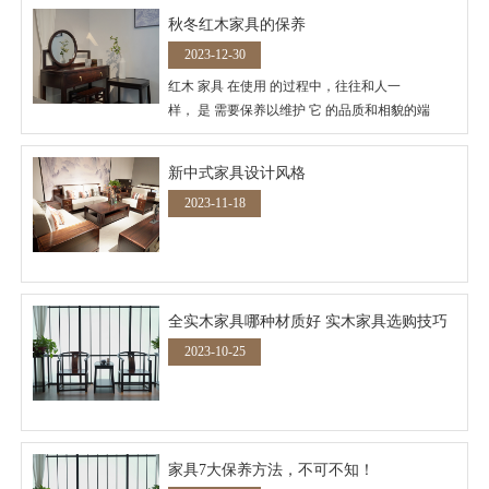
秋冬红木家具的保养
2023-12-30
红木 家具 在使用 的过程中，往往和人一
样， 是 需要保养以维护 它 的品质和相貌的端
庄。 红木家具 使用得体，保养上路，往往使得红
木家具经历岁月沧桑而保持红木本身的魅力。在
新中式家具设计风格
秋冬季节，家具保养非常关键，在面对阳光、空
2023-11-18
气、温差及季节变化等因素，搬运、摆放、运
输、清理等问题时，如果稍有不慎，就会给我们
自己心爱的家具带来伤害，需要特别注意。
全实木家具哪种材质好 实木家具选购技巧
2023-10-25
家具7大保养方法，不可不知！