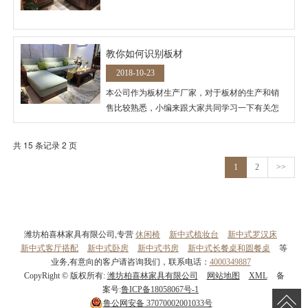
教你如何识别板材
2018-10-23
本公司作为板材生产厂家，对于板材的生产和销
售比较熟悉，小编来跟大家共同学习一下有关怎
么识别板材。
共 15 条记录 2 页
1
2
>>
潍坊柏喜林家具有限公司,专营
休闲椅
新中式梳妆台
新中式罗汉床
新中式客厅搭配
新中式卧房
新中式书房
新中式长餐桌和圆餐桌
等
业务,有意向的客户请咨询我们，联系电话：
4000349887
CopyRight © 版权所有:
潍坊柏喜林家具有限公司
网站地图
XML
备
案号:
鲁ICP备18058067号-1
鲁公网安备
37070002001033号