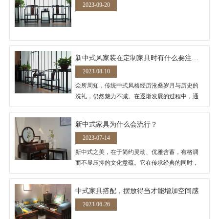
2023-09-20
新中式风家装在定制家具时有什么要注意？
2023-08-10
众所周知，传统中式风格经历沧桑岁月与历史的
洗礼，仍然魅力不减。在逐渐发展的过程中，通
过对传统的重新解读，以明清时代的家具为主
源，将东方美学不断发展，呈现出新中式的魅
新中式家具为什么会流行？
力。 现如今的新中式风格，以符合现代人的审美
2023-07-14
作为设计基础，将传统元素与生活需求相结合，
进行精巧的混搭，以中式元素和造型演绎出别具
新中式之美，在于简约灵动、优雅含蓄，有格调
一格的东方情致。 新中式风家装在定制家具时有
而不显压抑的文化意蕴。它在传承经典的同时，
什么要注意：
又巧妙地融合了时代特性，在你看见它的第 一眼
就不自觉地被深深吸引。
中式家具搭配，摆放得当才能增加空间感
2023-06-26