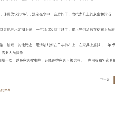
，使用柔软的棉布，浸泡在水中一会后拧干，擦拭家具上的灰尘和污渍，
或者肥皂水定期上光，一年2到3次就可以了，将上光剂涂抹在棉布上顺
染，油烟，其他污迹，用清洁剂倒在干净棉布上，在家具上擦拭，一年2
—需要人员操作
打蜡一次，以免家具被虫蛀，还能保护家具不被磨损。，先用棉布将家具
下一条 ：
具的保养