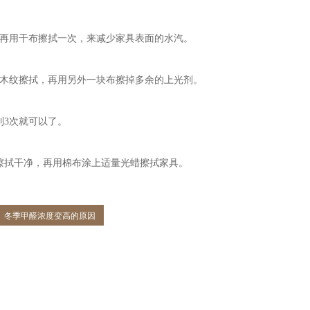
再用干布擦拭一次，来减少家具表面的水汽。
着木纹擦拭，再用另外一块布擦掉多余的上光剂。
到3次就可以了。
擦拭干净，再用棉布涂上适量光蜡擦拭家具。
冬季甲醛浓度变高的原因