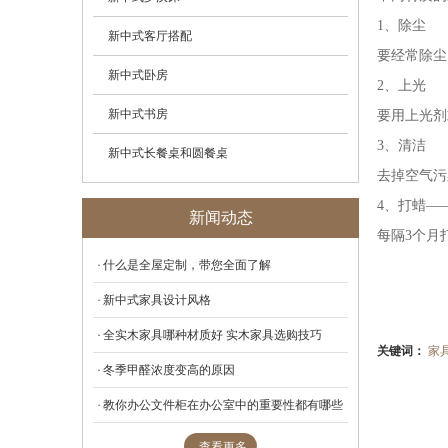
1、除尘
新中式客厅搭配
要经常除尘
新中式卧房
2、上光
新中式书房
要用上光剂
3、清洁
新中式长餐桌和圆餐桌
去掉空气污
4、打蜡—
新闻动态
每隔3个月
什么是全屋定制，带您全面了解
新中式家具设计风格
全实木家具哪种材质好 实木家具选购技巧
关键词：
家
冬季甲醛浓度变高的原因
教你办公文件柜在办公室中的重要性都有哪些
查看更多