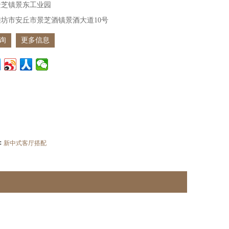
景芝镇景东工业园
坊市安丘市景芝酒镇景酒大道10号
询
更多信息
：
新中式客厅搭配