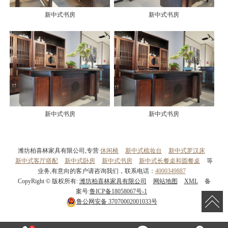
新中式书房
新中式书房
新中式书房
新中式书房
潍坊柏喜林家具有限公司,专营
休闲椅
新中式梳妆台
新中式罗汉床
新中式客厅搭配
新中式卧房
新中式书房
新中式长餐桌和圆餐桌
等
业务,有意向的客户请咨询我们，联系电话：
4000349887
CopyRight © 版权所有:
潍坊柏喜林家具有限公司
网站地图
XML
备
案号:
鲁ICP备18058067号-1
鲁公网安备
37070002001033号