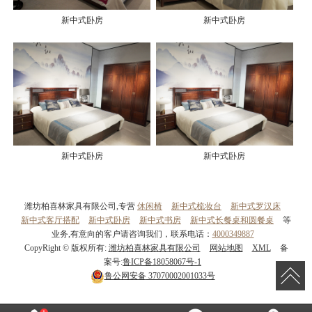
新中式卧房
新中式卧房
新中式卧房
新中式卧房
潍坊柏喜林家具有限公司,专营
休闲椅
新中式梳妆台
新中式罗汉床
新中式客厅搭配
新中式卧房
新中式书房
新中式长餐桌和圆餐桌
等
业务,有意向的客户请咨询我们，联系电话：
4000349887
CopyRight © 版权所有:
潍坊柏喜林家具有限公司
网站地图
XML
备
案号:
鲁ICP备18058067号-1
鲁公网安备
37070002001033号