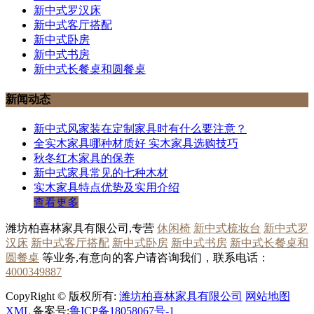
新中式罗汉床
新中式客厅搭配
新中式卧房
新中式书房
新中式长餐桌和圆餐桌
新闻动态
新中式风家装在定制家具时有什么要注意？
全实木家具哪种材质好 实木家具选购技巧
秋冬红木家具的保养
新中式家具常见的七种木材
实木家具特点优势及实用介绍
查看更多
潍坊柏喜林家具有限公司,专营
休闲椅
新中式梳妆台
新中式罗
汉床
新中式客厅搭配
新中式卧房
新中式书房
新中式长餐桌和
圆餐桌
等业务,有意向的客户请咨询我们，联系电话：
4000349887
CopyRight © 版权所有:
潍坊柏喜林家具有限公司
网站地图
XML
备案号:
鲁ICP备18058067号-1