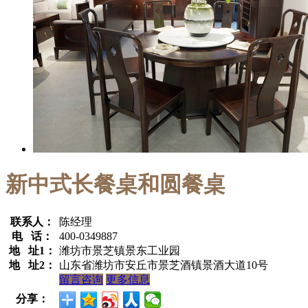
新中式长餐桌和圆餐桌
联系人：
陈经理
电 话：
400-0349887
地 址1：
潍坊市景芝镇景东工业园
地 址2：
山东省潍坊市安丘市景芝酒镇景酒大道10号
留言咨询
更多信息
分享：